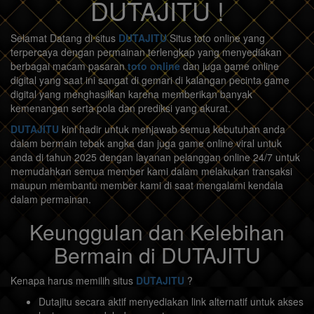
DUTAJITU !
Selamat Datang di situs
DUTAJITU
Situs toto online yang
terpercaya dengan permainan terlengkap yang menyediakan
berbagai macam pasaran
toto online
dan juga game online
digital yang saat ini sangat di gemari di kalangan pecinta game
digital yang menghasilkan karena memberikan banyak
kemenangan serta pola dan prediksi yang akurat.
DUTAJITU
kini hadir untuk menjawab semua kebutuhan anda
dalam bermain tebak angka dan juga game online viral untuk
anda di tahun 2025 dengan layanan pelanggan online 24/7 untuk
memudahkan semua member kami dalam melakukan transaksi
maupun membantu member kami di saat mengalami kendala
dalam permainan.
Keunggulan dan Kelebihan
Bermain di DUTAJITU
Kenapa harus memilih situs
DUTAJITU
?
Dutajitu secara aktif menyediakan link alternatif untuk akses