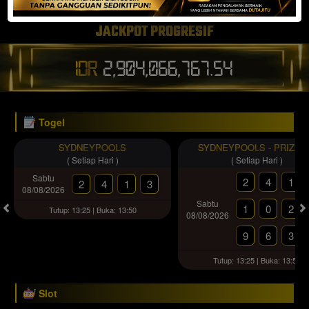
JACKPOT PROGRESIF
IDR
2,904,066,776.54
Togel
SYDNEYPOOLS
SYDNEYPOOLS - PRIZE1
( Setiap Hari )
( Setiap Hari )
Sabtu
2
4
1
2
4
1
3
08/08/2026
Sabtu
1
0
2
Tutup: 13:25 | Buka: 13:50
08/08/2026
9
6
3
Tutup: 13:25 | Buka: 13:50
Slot