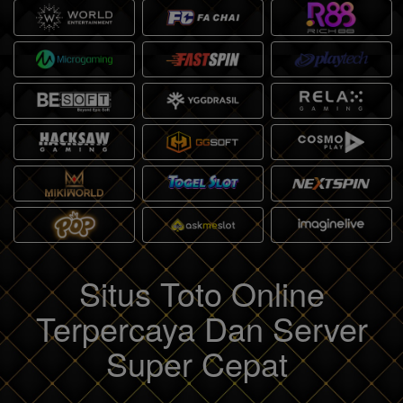
Situs Toto Online
Terpercaya Dan Server
Super Cepat