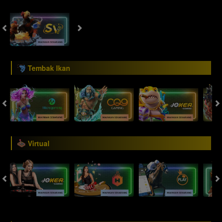
Tembak Ikan
Virtual